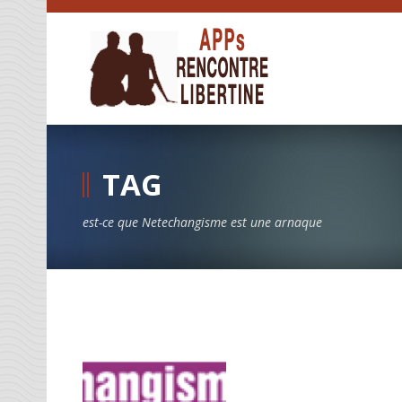
TAG
est-ce que Netechangisme est une arnaque