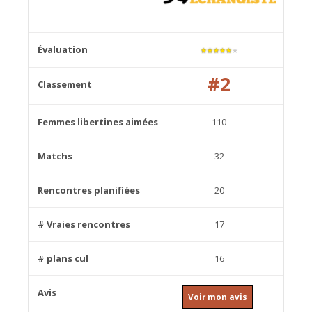
★
★
★
★
★
★
#2
110
32
20
17
16
Voir mon avis