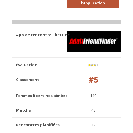
l’application
★
★
★
★
#5
110
43
12