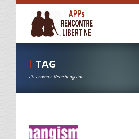
TAG
sites comme Netechangisme