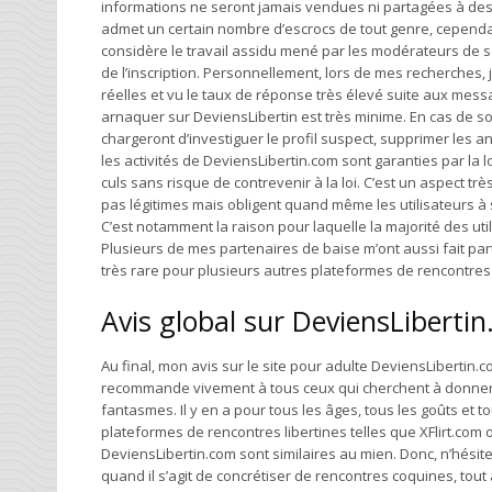
informations ne seront jamais vendues ni partagées à des tier
admet un certain nombre d’escrocs de tout genre, cependan
considère le travail assidu mené par les modérateurs de sor
de l’inscription. Personnellement, lors de mes recherches, 
réelles et vu le taux de réponse très élevé suite aux messa
arnaquer sur DeviensLibertin est très minime. En cas de so
chargeront d’investiguer le profil suspect, supprimer les 
les activités de DeviensLibertin.com sont garanties par la l
culs sans risque de contrevenir à la loi. C’est un aspect t
pas légitimes mais obligent quand même les utilisateurs à
C’est notamment la raison pour laquelle la majorité des util
Plusieurs de mes partenaires de baise m’ont aussi fait part
très rare pour plusieurs autres plateformes de rencontres
Avis global sur DeviensLiberti
Au final, mon avis sur le site pour adulte DeviensLibertin.com 
recommande vivement à tous ceux qui cherchent à donner du
fantasmes. Il y en a pour tous les âges, tous les goûts et t
plateformes de rencontres libertines telles que XFlirt.com 
DeviensLibertin.com sont similaires au mien. Donc, n’hésite
quand il s’agit de concrétiser de rencontres coquines, tout