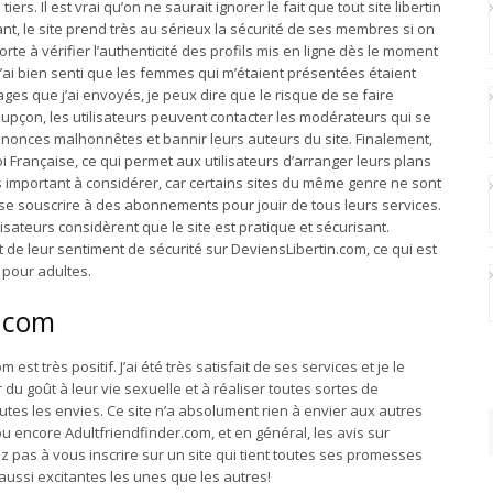
s. Il est vrai qu’on ne saurait ignorer le fait que tout site libertin
t, le site prend très au sérieux la sécurité de ses membres si on
te à vérifier l’authenticité des profils mis en ligne dès le moment
j’ai bien senti que les femmes qui m’étaient présentées étaient
ges que j’ai envoyés, je peux dire que le risque de se faire
upçon, les utilisateurs peuvent contacter les modérateurs qui se
annonces malhonnêtes et bannir leurs auteurs du site. Finalement,
oi Française, ce qui permet aux utilisateurs d’arranger leurs plans
rès important à considérer, car certains sites du même genre ne sont
 se souscrire à des abonnements pour jouir de tous leurs services.
isateurs considèrent que le site est pratique et sécurisant.
 de leur sentiment de sécurité sur DeviensLibertin.com, ce qui est
 pour adultes.
n.com
est très positif. J’ai été très satisfait de ses services et je le
 goût à leur vie sexuelle et à réaliser toutes sortes de
outes les envies. Ce site n’a absolument rien à envier aux autres
ou encore Adultfriendfinder.com, et en général, les avis sur
z pas à vous inscrire sur un site qui tient toutes ses promesses
 aussi excitantes les unes que les autres!