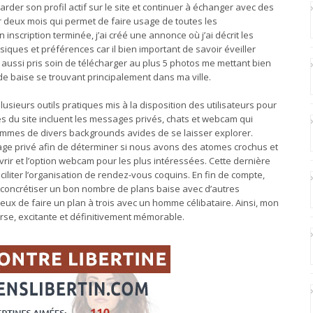
der son profil actif sur le site et continuer à échanger avec des
our deux mois qui permet de faire usage de toutes les
 inscription terminée, j’ai créé une annonce où j’ai décrit les
ques et préférences car il bien important de savoir éveiller
i aussi pris soin de télécharger au plus 5 photos me mettant bien
de baise se trouvant principalement dans ma ville.
plusieurs outils pratiques mis à la disposition des utilisateurs pour
tés du site incluent les messages privés, chats et webcam qui
mmes de divers backgrounds avides de se laisser explorer.
sage privé afin de déterminer si nous avons des atomes crochus et
vrir et l’option webcam pour les plus intéressées. Cette dernière
liter l’organisation de rendez-vous coquins. En fin de compte,
 concrétiser un bon nombre de plans baise avec d’autres
reux de faire un plan à trois avec un homme célibataire. Ainsi, mon
erse, excitante et définitivement mémorable.