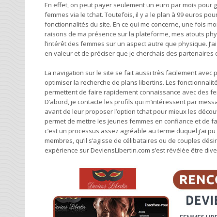
En effet, on peut payer seulement un euro par mois pour gar
femmes via le tchat. Toutefois, il y a le plan à 99 euros p
fonctionnalités du site. En ce qui me concerne, une fois mon
raisons de ma présence sur la plateforme, mes atouts physi
l’intérêt des femmes sur un aspect autre que physique. J’a
en valeur et de préciser que je cherchais des partenaires 
La navigation sur le site se fait aussi très facilement avec 
optimiser la recherche de plans libertins. Les fonctionnali
permettent de faire rapidement connaissance avec des fe
D’abord, je contacte les profils qui m’intéressent par mes
avant de leur proposer l’option tchat pour mieux les décou
permet de mettre les jeunes femmes en confiance et de faci
c’est un processus assez agréable au terme duquel j’ai pu
membres, qu’il s’agisse de célibataires ou de couples dési
expérience sur DeviensLibertin.com s’est révélée être div